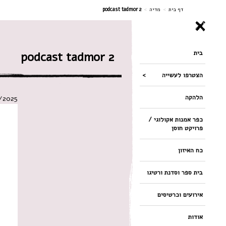
ניווט
דף בית
>
מדיה
>
podcast tadmor 2
בית
podcast tadmor 2
הצטרפו לעשייה
הלהקה
/2025
כפר אמנות אקולוגי /
פרויקט חוסן
כח האיזון
בית ספר וסדנת ורטיגו
אירועים וכרטיסים
אודות