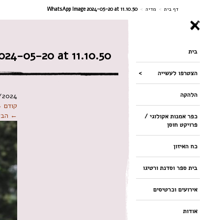
ניווט
דף בית
>
מדיה
>
WhatsApp Image 2024-05-20 at 11.10.50
בית
24-05-20 at 11.10.50
הצטרפו לעשייה
הלהקה
/2024
קודם 
← הבא
כפר אמנות אקולוגי /
פרויקט חוסן
כח האיזון
בית ספר וסדנת ורטיגו
אירועים וכרטיסים
אודות