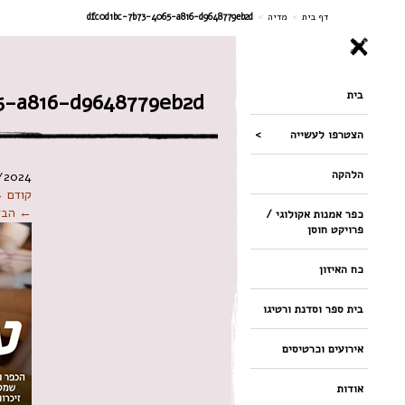
ניווט
דף בית
>
מדיה
>
dfc0d1bc-7b73-4065-a816-d9648779eb2d
בית
5-a816-d9648779eb2d
הצטרפו לעשייה
הלהקה
/2024
קודם 
← הבא
כפר אמנות אקולוגי /
פרויקט חוסן
כח האיזון
בית ספר וסדנת ורטיגו
אירועים וכרטיסים
אודות