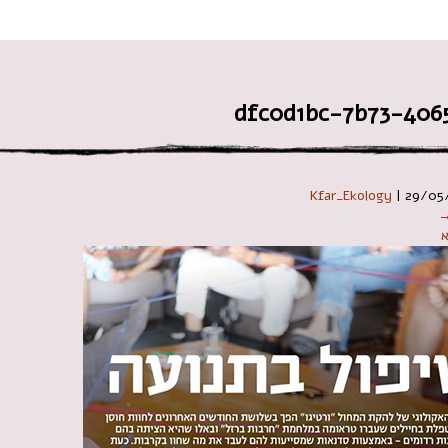
 במקלדת
dfc0d1bc-7b73-406
Kfar_Ekology
|
29/05
→