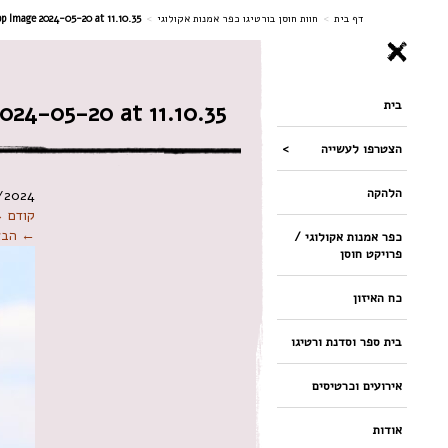
ניווט
דף בית
>
חוות חוסן בורטיגו כפר אמנות אקולוגי
>
 Image 2024-05-20 at 11.10.35
בית
24-05-20 at 11.10.35
הצטרפו לעשייה
הלהקה
/2024
קודם 
← הבא
כפר אמנות אקולוגי /
פרויקט חוסן
כח האיזון
בית ספר וסדנת ורטיגו
אירועים וכרטיסים
אודות