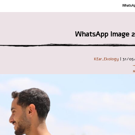
 במקלדת
WhatsApp
WhatsApp Image 20
Kfar_Ekology
|
31/05
→