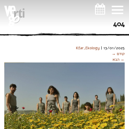
ניווט במקלדת
404
Kfar_Ekology
|
13/01/2025
קודם →
← הבא