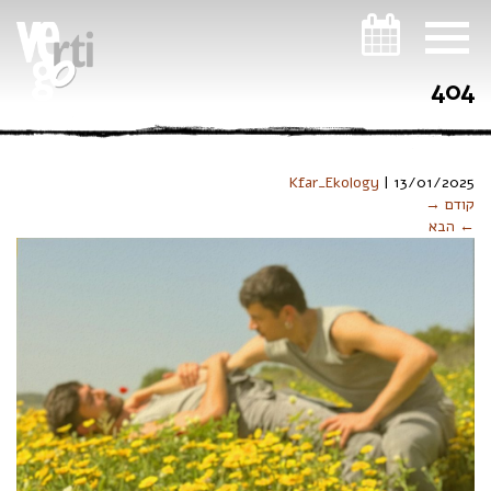
ניווט במקלדת
404
Kfar_Ekology
|
13/01/2025
קודם →
← הבא