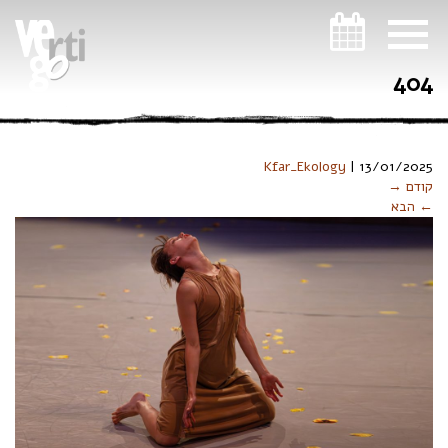
ניווט במקלדת
404
Kfar_Ekology
|
13/01/2025
קודם →
← הבא