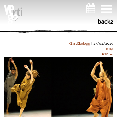
ניווט במקלדת
back2
Kfar_Ekology
|
27/02/2025
קודם →
← הבא