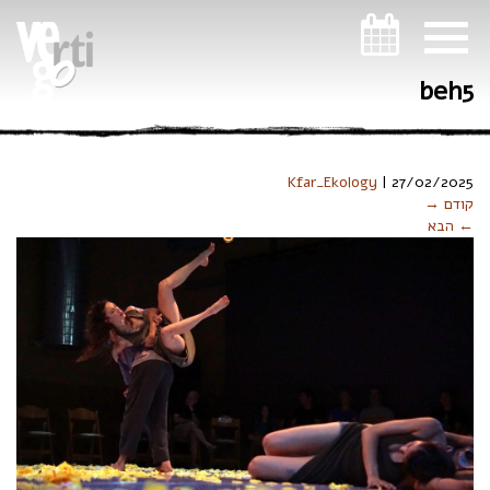
ניווט במקלדת
beh5
Kfar_Ekology
|
27/02/2025
קודם →
← הבא