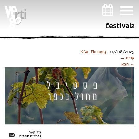
ניווט במקלדת
festival2
Kfar_Ekology
|
07/08/2025
קודם →
← הבא
צור קשר
לפרטים נוספים