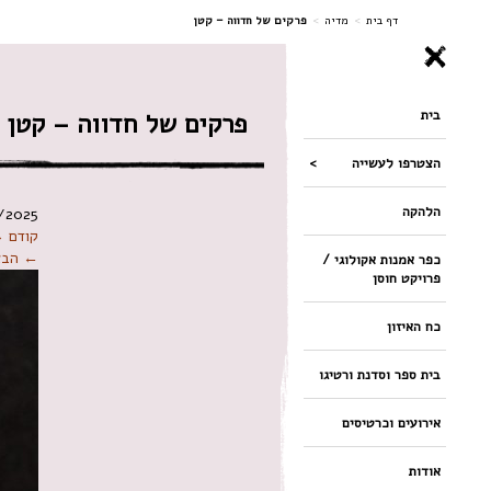
ניווט
דף בית
>
מדיה
>
פרקים של חדווה – קטן
בית
פרקים של חדווה – קטן
הצטרפו לעשייה
הלהקה
/2025
קודם 
← הבא
כפר אמנות אקולוגי /
פרויקט חוסן
כח האיזון
בית ספר וסדנת ורטיגו
אירועים וכרטיסים
אודות