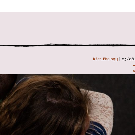
 במקלדת
Kfar_Ekology
|
03/08
→