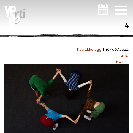
ניווט במקלדת
4
Kfar_Ekology
|
16/06/2024
קודם →
← הבא