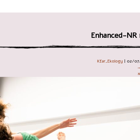
 במקלדת
Kfar_Ekology
|
02/07
→