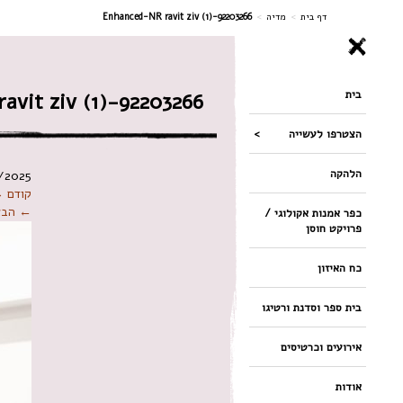
ניווט
דף בית
>
מדיה
>
92203266-Enhanced-NR ravit ziv (1)
בית
92203266-Enhanced-NR ravit ziv (1)
הצטרפו לעשייה
הלהקה
/2025
קודם 
← הבא
כפר אמנות אקולוגי /
פרויקט חוסן
כח האיזון
בית ספר וסדנת ורטיגו
אירועים וכרטיסים
אודות