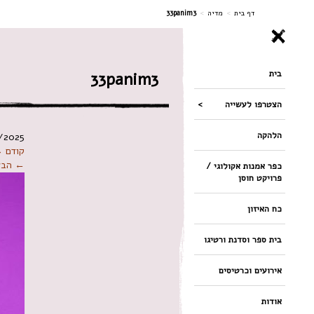
ניווט
דף בית
>
מדיה
>
33panim3
בית
33panim3
הצטרפו לעשייה
הלהקה
/2025
קודם 
← הבא
כפר אמנות אקולוגי /
פרויקט חוסן
כח האיזון
בית ספר וסדנת ורטיגו
אירועים וכרטיסים
אודות