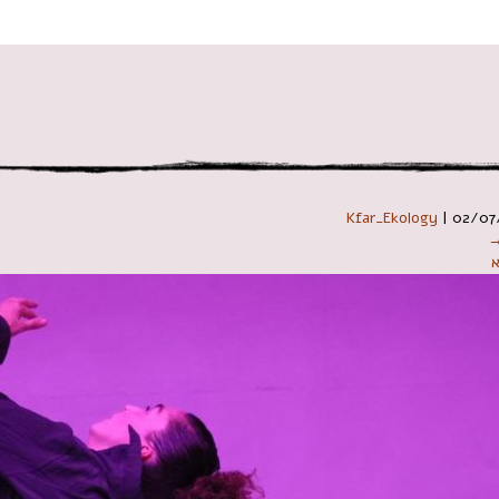
 במקלדת
Kfar_Ekology
|
02/07
→