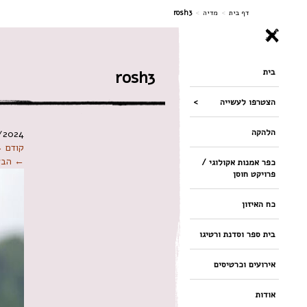
ניווט
דף בית
>
מדיה
>
rosh3
בית
rosh3
הצטרפו לעשייה
הלהקה
/2024
קודם 
← הבא
כפר אמנות אקולוגי /
פרויקט חוסן
כח האיזון
בית ספר וסדנת ורטיגו
אירועים וכרטיסים
אודות