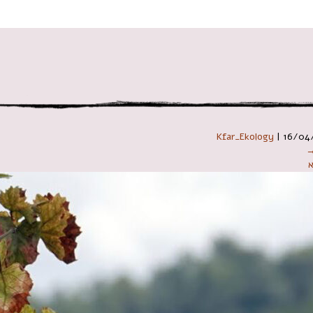
 במקלדת
Kfar_Ekology
|
16/04
→