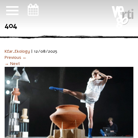
ניווט במקלדת
404
Kfar_Ekology
|
12/08/2025
Previous ←
→ Next