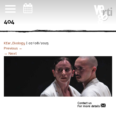
ניווט במקלדת
404
Kfar_Ekology
|
07/08/2025
Previous ←
→ Next
Contact us
For more details