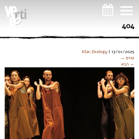
ניווט במקלדת
404
Kfar_Ekology
|
13/01/2025
קודם →
← הבא