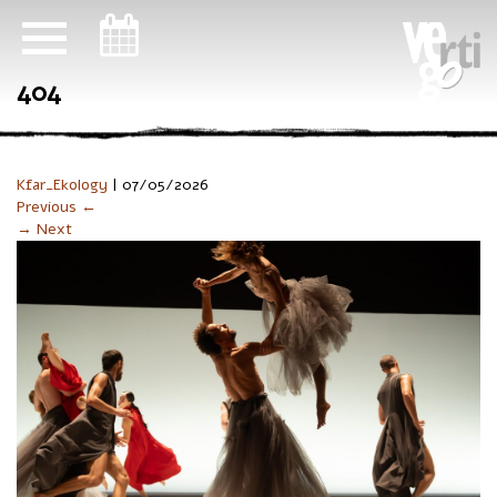
ניווט במקלדת
404
Kfar_Ekology
|
07/05/2026
Previous ←
→ Next