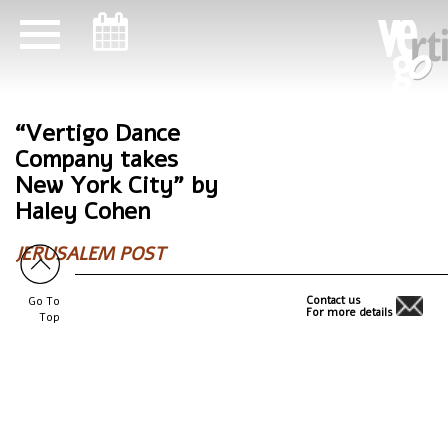
ניווט במקלדת
ניווט במקלדת
“Vertigo Dance
Company takes
New York City” by
Haley Cohen
JERUSALEM POST
Contact us
Go To
For more details
Top