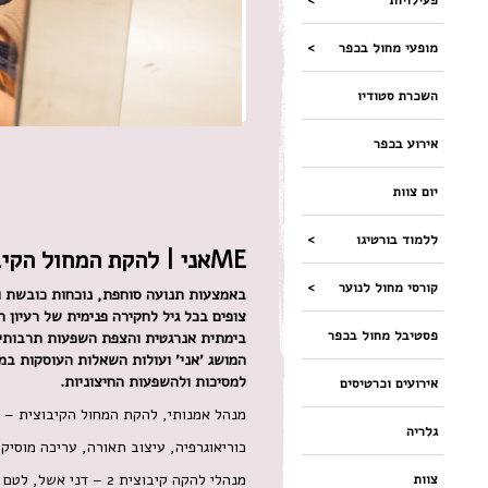
מופעי מחול בכפר
השכרת סטודיו
אירוע בכפר
יום צוות
ללמוד בורטיגו
MEאני | להקת המחול הקיבוצית 2
קורסי מחול לנוער
באמצעות תנועה סוחפת, נוכחות כובשת ופ
צופים בכל גיל לחקירה פנימית של רעיון 
פסטיבל מחול בכפר
בימתית אנרגטית והצפת השפעות תרבותיו
המושג 'אני' ועולות השאלות העוסקות ב
למסיכות ולהשפעות החיצוניות.
אירועים וכרטיסים
מנהל אמנותי, להקת המחול הקיבוצית – 
גלריה
כוריאוגרפיה, עיצוב תאורה, עריכה מוסיק
מנהלי להקה קיבוצית 2 – דני אשל, לטם רגב
צוות