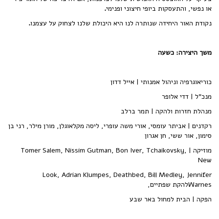
או נפשי, והתעסקות ביופי חיצוני ופנימי
.
נקודת האור היחידה שנותרה לנו היא היכולת שלנו לצחוק על עצמנו
.
משך היצירה: כשעה
כוריאוגרפיה וניהול אמנותי | אייל דדון
מנכ"ל | דדי אלופר
מנהלת חזרות ולהקה | תמר ברלב
רקדנים | אביתר עומסי, אורי משה עופרי, ליסה מקלאוגלן, מורן מילר, רני בן
סימון, אור ששי, חן אגרון
מוזיקה | Tomer Salem, Nissim Gutman, Bon Iver, Tchaikovsky,
New
Look, Adrian Klumpes, Deathbed, Bill Medley, Jennifer
Warnesלהקת שפתיים,
הפקה | הבית למחול באר שבע