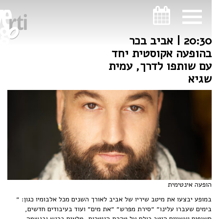
ניווט במקלדת
ניווט במקלדת
20:30 | אביב בכר
בהופעה אקוסטית יחד
עם שותפו לדרך, עמית
שגיא
הופעה אינטימית
במופע יבצעו את מיטב שיריו של אביב לאורך השנים מכל אלבומיו כגון: ״
‏בימים שעברו עלינו״ ‏״סירת מפרש״ ״את מים״ ועוד בעיבודים חדשים,
חשופים ועשויים היטב כולם על טהרת הגיטרות, מלאים ברגש ובנשמה