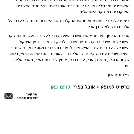
המאפיינים ומבדילים את אביב והופכים אותו לאחד מהאמנים הצעירים
המסקרנים במוזיקה הישראלית.
בימים אלו אביב ועמית סיימו את ההקלטות של האלבום והתחילו לעבוד על
אלבום חדש למוש בן ארי.
אביב הוא אמן יוצר מוזיקאי ומשורר הפועל קרוב לעשור בתעשיית המוזיקה
הישראלית. שיריו ‏הם קול חדש, שהפכו לחלק ‏בלתי נפרד מן הפסקול
הישראלי. ‏עד היום עיבד הפיק ויצר ‏לזמרים והרכבים מגוונים ‏וקיים שיתופי
פעולה פוריים עם מוזיקאים ‏ישראלים ובינלאומיים כגון: שלמה ארצי, ריטה,
שלמה גרוניך, מוש בן ארי, עדי רנרט, יסמין לוי, רוס דאלי, מארק אליהו
ועוד.
צילום: זוהרון
כרטיס למופע + אוכל כפרי
לחצו כאן
צור קשר
לפרטים נוספים