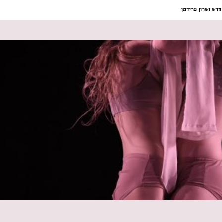
 במקלדת
ניווט במקלדת
 חדש ושרון פרידמן